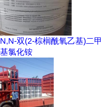
N,N-双(2-棕榈酰氧乙基)二甲
基氯化铵