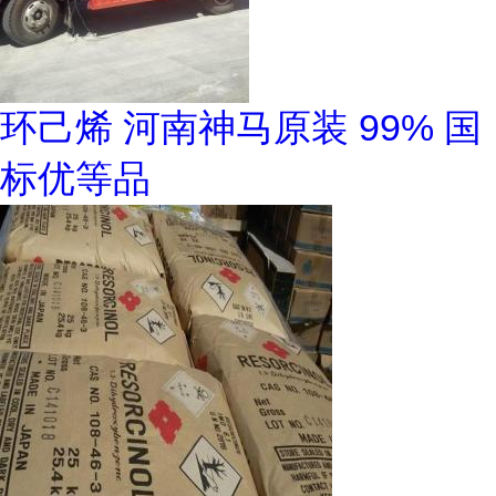
环己烯 河南神马原装 99% 国
标优等品