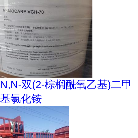
N,N-双(2-棕榈酰氧乙基)二甲
基氯化铵