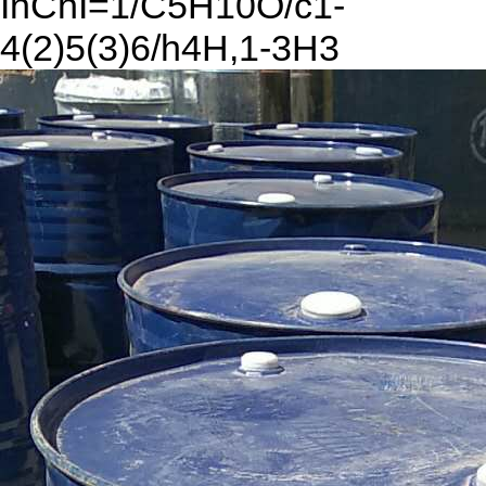
InChI=1/C5H10O/c1-
4(2)5(3)6/h4H,1-3H3