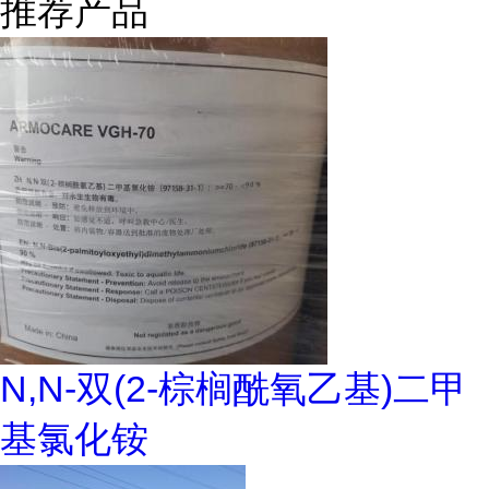
推荐产品
N,N-双(2-棕榈酰氧乙基)二甲
基氯化铵