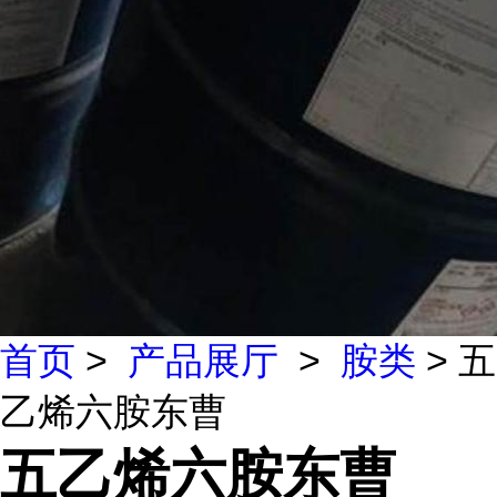
首页
>
产品展厅
>
胺类
> 五
乙烯六胺东曹
五乙烯六胺东曹