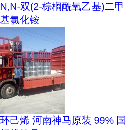
N,N-双(2-棕榈酰氧乙基)二甲
基氯化铵
环己烯 河南神马原装 99% 国