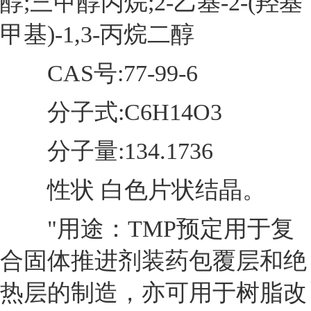
醇;三甲醇丙烷;2-乙基-2-(羟基
甲基)-1,3-丙烷二醇
CAS号:77-99-6
分子式:C6H14O3
分子量:134.1736
性状 白色片状结晶。
"用途：TMP预定用于复
合固体推进剂装药包覆层和绝
热层的制造，亦可用于树脂改