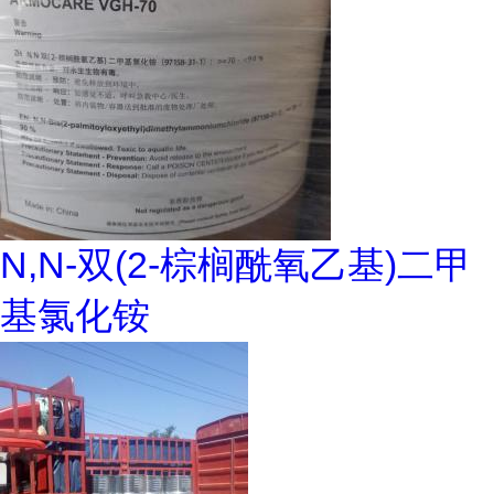
N,N-双(2-棕榈酰氧乙基)二甲
基氯化铵