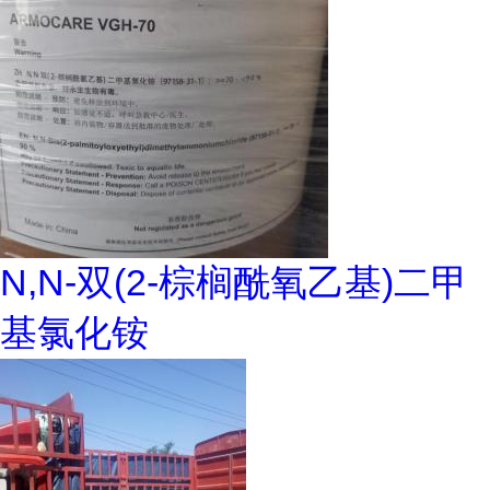
N,N-双(2-棕榈酰氧乙基)二甲
基氯化铵