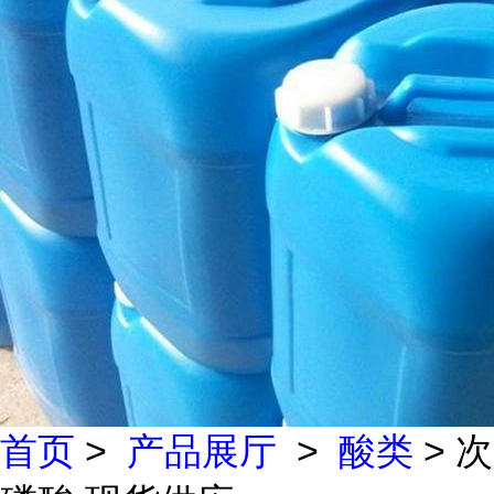
首页
>
产品展厅
>
酸类
> 次