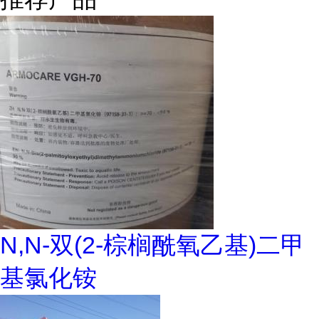
N,N-双(2-棕榈酰氧乙基)二甲
基氯化铵