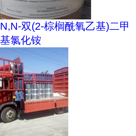
N,N-双(2-棕榈酰氧乙基)二甲
基氯化铵