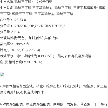
中文名称 磷酸三丁酯,中文代号TBP
中文别名:磷酸三丁酯,三丁基磷酸盐; 磷酸正丁酯; 三正丁基磷酸盐; 磷酸
三丁脂; 磷酸三正丁酯; 三丁基磷酸盐; 磷酸三丁酸
CAS号：126-73-8
分子式 C12H27O4P;OP(OCH2CH2CH2CH3)3
分子量 266.32
外观与性状:无色、有刺激性气味的液体。
蒸汽压:2.67kPa/20℃
沸点:(180-183)℃ (2.87 kPa)
难溶于水，水中溶解性为 0.1%(25℃)。能与多种有机溶剂混溶。
密 度 相对密度(水=1)0.9766;
a.用作气相色谱固定液、硝化纤维和乙基纤维素的溶剂、增塑剂、稀土金
属分离用剂及有机合成中间体
b.对丙烯酸酯类、甲基丙烯酸酯类、丙烯酸、丙烯腈、苯乙烯、丁二烯有