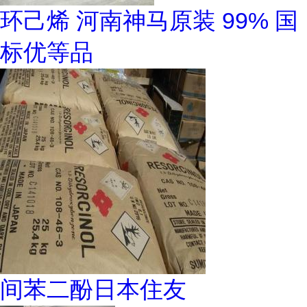
环己烯 河南神马原装 99% 国
标优等品
间苯二酚日本住友