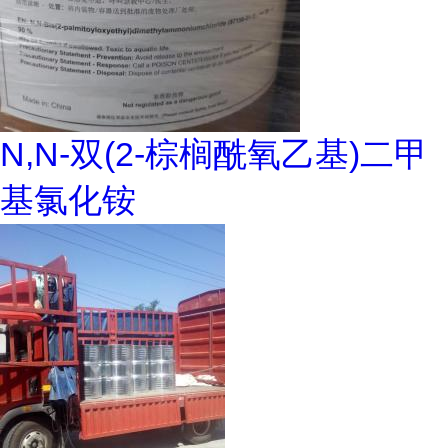
N,N-双(2-棕榈酰氧乙基)二甲
基氯化铵