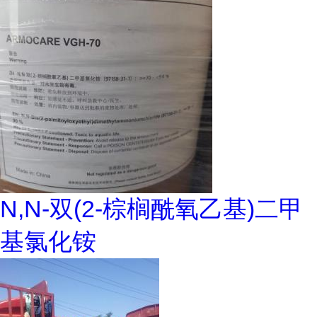
N,N-双(2-棕榈酰氧乙基)二甲
基氯化铵