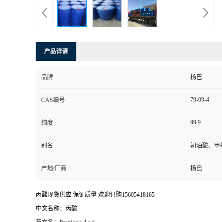
产品详请
品牌
扬巴
79-09-4
CAS编号
99.9
纯度
别名
初油酸、甲
产地/厂商
扬巴
丙酸现货供应 保证质量 欢迎订购15605418165
中文名称：丙酸