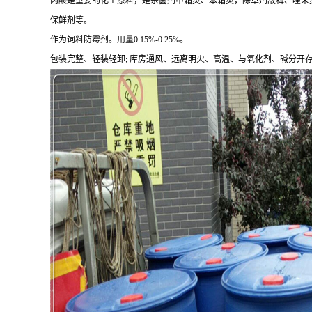
丙酸是重要的化工原料，是杀菌剂甲霜灵、苯霜灵，除草剂敌稗、喹禾
保鲜剂等。
作为饲料防霉剂。用量0.15%-0.25%。
包装完整、轻装轻卸; 库房通风、远离明火、高温、与氧化剂、碱分开