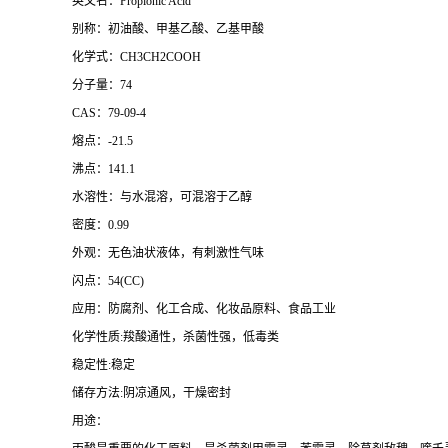
英文名：Propionic Acid
别称：初油酸、甲基乙酸、乙基甲酸
化学式：CH3CH2COOH
分子量：74
CAS：79-09-4
熔点：-21.5
沸点：141.1
水溶性：与水混溶，可混溶于乙醇
密度：0.99
外观：无色油状液体，有刺激性气味
闪点：54(CC)
应用：防腐剂、化工合成、化妆品原料、食品工业
化学性质:羧酸通性，杀菌性强，低毒类
稳定性:稳定
储存方法:阴凉通风，干燥密封
用途：