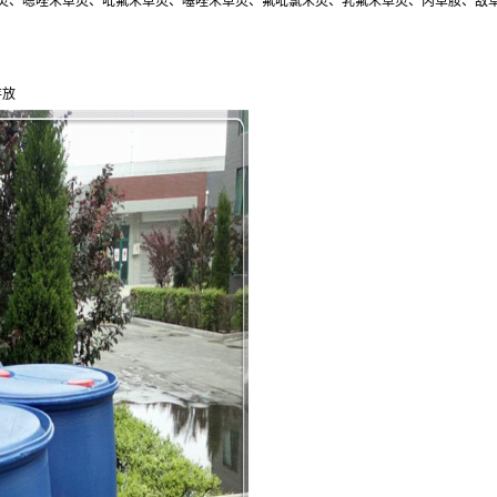
灵、嗯唑禾草灵、吡氟禾草灵、噻唑禾草灵、氟吡氯禾灵、乳氟禾草灵、丙草胺、敌
存放