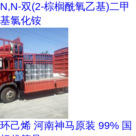
N,N-双(2-棕榈酰氧乙基)二甲
基氯化铵
环己烯 河南神马原装 99% 国