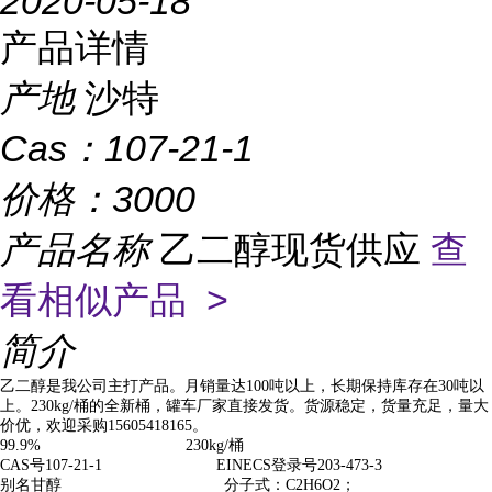
2020-05-18
产品详情
产地
沙特
Cas：
107-21-1
价格：
3000
产品名称
乙二醇现货供应
查
看相似产品 >
简介
乙二醇是我公司主打产品。月销量达100吨以上，长期保持库存在30吨以
上。230kg/桶的全新桶，罐车厂家直接发货。货源稳定，货量充足，量大
价优，欢迎采购15605418165。
99.9% 230kg/桶
CAS号107-21-1 EINECS登录号203-473-3
别名甘醇 分子式：C2H6O2；