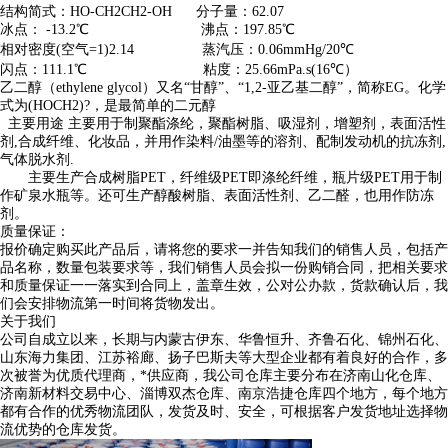
结构简式：HO-CH2CH2-OH 分子量：62.07
冰点： -13.2℃ 沸点：197.85℃
相对密度(空气=1)2.14 蒸汽压：0.06mmHg/20℃
闪点：111.1℃ 粘度：25.66mPa.s(16℃）
乙二醇（ethylene glycol）又名“甘醇”、“1,2-亚乙基二醇”，简称EG。化学
式为(HOCH2)?，是最简单的二元醇
主要用途 主要用于制聚酯涤纶，聚酯树脂、吸湿剂，增塑剂，表面活性
剂,合成纤维、化妆品，并用作染料/油墨等的溶剂、配制发动机的抗冻剂,
气体脱水剂.
主要生产合成树脂PET，纤维级PET即涤纶纤维，瓶片级PET用于制
作矿泉水瓶等。还可生产醇酸树脂、表面活性剂、乙二醛，也用作防冻
剂。
质量保证：
报价确定购买此产品后，请将您的要求一并告知我们的销售人员，包括产
品名称，数量包装要求等，我们销售人员会拟一份购销合同，把相关要求
和质量保证一一落实到合同上，盖章生效，公对公办款，货款确认后，我
们会安排物流第一时间将货物发出。
关于我们
公司自成立以来，长期与内蒙古伊东、华鲁恒升、齐鲁石化、锦州石化、
山东海力集团、江苏裕廊、扬子巴斯夫等大型企业都有着良好的合作，多
次被誉为优质代理商，*供应商，我公司仓库主要分布在济南山化仓库、
济南新材料交易中心、淄博双杰仓库、南京浩捷仓库四个地方，每个地方
都有合作的优秀物流团队，发货及时、安全，可根据客户发货地址选择物
流优势的仓库发货。