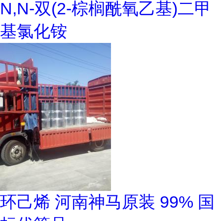
N,N-双(2-棕榈酰氧乙基)二甲
基氯化铵
环己烯 河南神马原装 99% 国