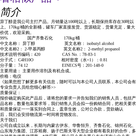
简介
异丁醇是我公司主打产品。月销量达100吨以上，长期保持库存在30吨以
上。170kg/桶的全新桶，罐车厂家直接发货。货源稳定，货量充足，量大
价优，欢迎采购。
99% 国产齐鲁石化 170kg/桶
中文名称： 异丁醇 英文名称： isobutyl alcohol
中文名称2： 2-甲基丙醇 英文名称2： 2-methyl propanol
技术说明书编码：420 CAS No.：78-83-1
分子式： C4H10O 相对密度（水=1）：0.81
分子量： 74.12 EINECS号：201-148-0
主要用途： 主要用作溶剂及有机合成。
价格：电仪
《如果您想了解更多有关信息，随时可以与本公司人员联系，本公司会有
专业负责人员给您细心解答>>
质量保证：
报价确定购买此产品后，请将您的要求一并告知我们的销售人员，包括产
品名称，数量包装要求等，我们销售人员会拟一份购销合同，把相关要求
和质量保证一一落实到合同上，盖章生效，公对公办款，货款确认
后，我们会安排物流第一时间将货物发出。
关于我们
公司自成立以来，长期与内蒙古伊东、华鲁恒升、齐鲁石化、锦州石化、
山东海力集团、江苏裕廊、扬子巴斯夫等大型企业都有着良好的合作，多