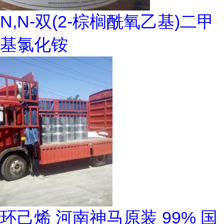
N,N-双(2-棕榈酰氧乙基)二甲
基氯化铵
环己烯 河南神马原装 99% 国