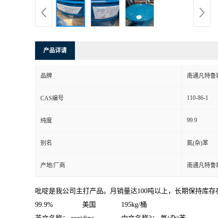
产品详请
品牌
南通凡特鲁
110-86-1
CAS编号
99.9
纯度
别名
氮(杂)苯
产地/厂商
南通凡特鲁
吡啶是我公司主打产品。月销量达100吨以上，长期保持库存在
99.9% 美国 195kg/桶