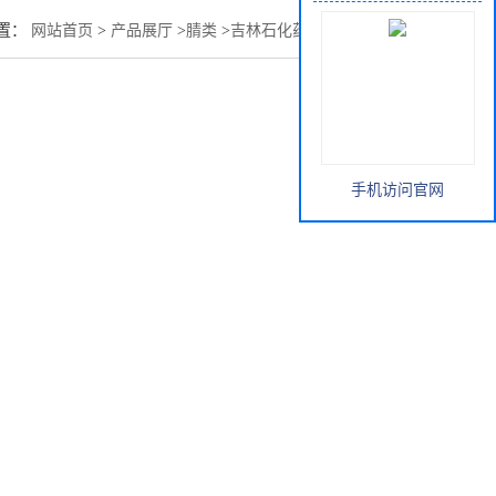
置：
网站首页
>
产品展厅
>
腈类
>
吉林石化药用乙腈槽车供应
手机访问官网