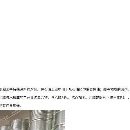
剂和某些特殊涂料的溶剂。在石油工业中用于从石油烃中除去焦油；酚等物质的溶剂
腈与水形成的二元共沸混合物：含乙腈84%，沸点76℃。乙腈是医药（维生素B1
也有许多用途。