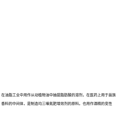
。在油脂工业中用作从动植物油中抽提脂肪酸的溶剂，在医药上用于甾族
），香料的中间体，是制造均三嗪氮肥增效剂的原料。也用作酒精的变性