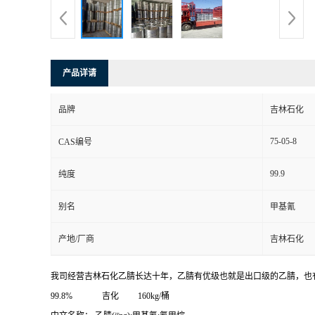
产品详请
品牌
吉林石化
75-05-8
CAS编号
99.9
纯度
别名
甲基氰
产地/厂商
吉林石化
我司经营吉林石化乙腈长达十年，乙腈有优级也就是出口级的乙腈，也有工业
99.8% 吉化 160kg/桶