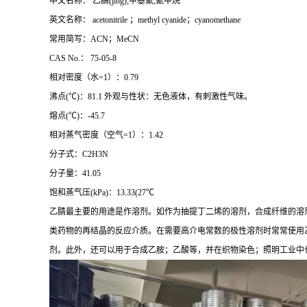
中文名称： 乙腈(jīng);甲基氰;氰甲烷
英文名称： acetonitrile ；methyl cyanide；cyanomethane
常用简写：ACN；MeCN
CAS No.： 75-05-8
相对密度（水=1）：0.79
沸点(℃)：81.1 外观与性状：无色液体，有刺激性气味。
熔点(℃)：-45.7
相对蒸气密度（空气=1）：1.42
分子式：C2H3N
分子量：41.05
饱和蒸气压(kPa)：13.33(27℃
乙腈最主要的用途是作溶剂。如作为抽提丁二烯的溶剂，合成纤维的溶
类药物的再结晶的反应介质。在需要高介电常数的极性溶剂时常常使用乙
剂。此外，还可以用于合成乙胺；乙酸等，并在织物染色；照明工业中