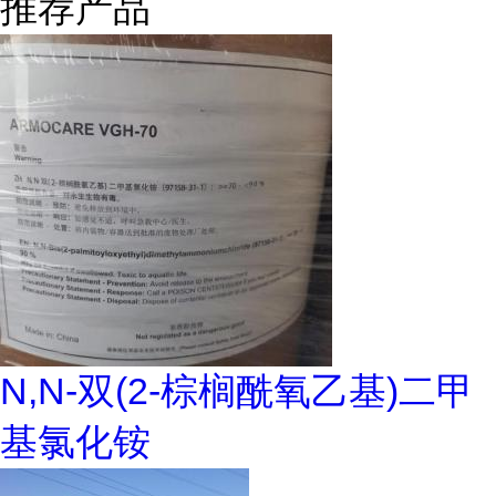
推荐产品
N,N-双(2-棕榈酰氧乙基)二甲
基氯化铵