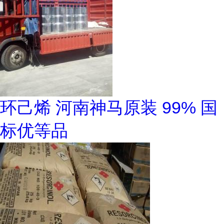
环己烯 河南神马原装 99% 国
标优等品