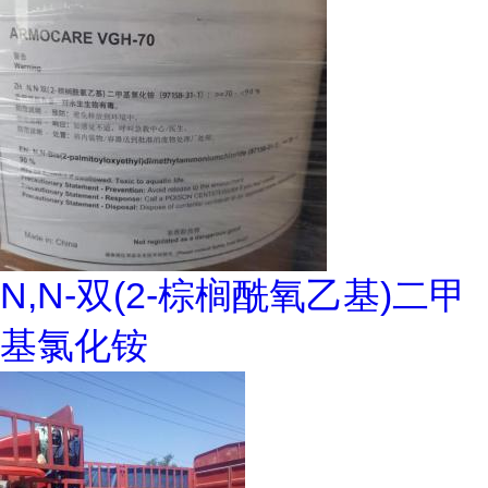
N,N-双(2-棕榈酰氧乙基)二甲
基氯化铵