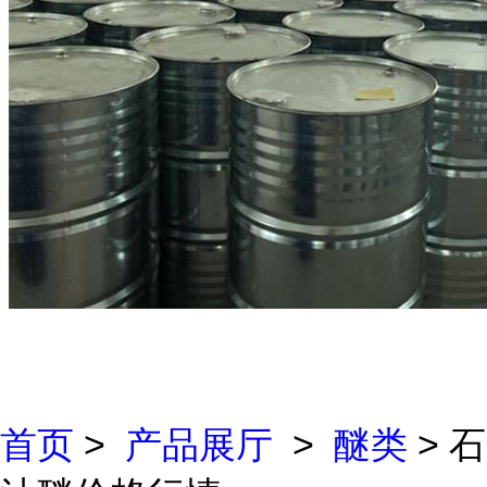
首页
>
产品展厅
>
醚类
> 石