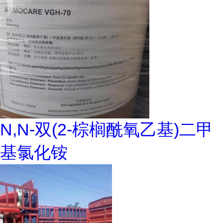
N,N-双(2-棕榈酰氧乙基)二甲
基氯化铵