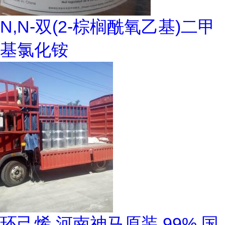
N,N-双(2-棕榈酰氧乙基)二甲
基氯化铵
环己烯 河南神马原装 99% 国