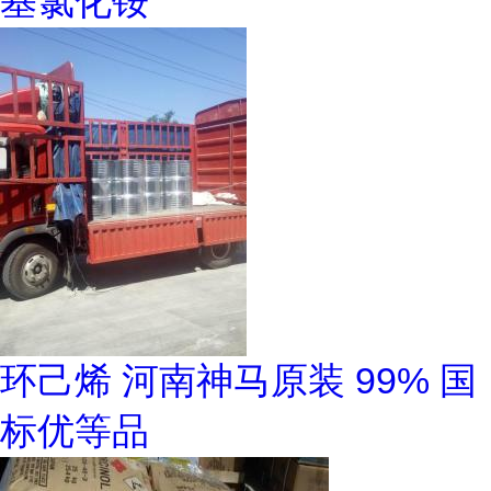
基氯化铵
环己烯 河南神马原装 99% 国
标优等品