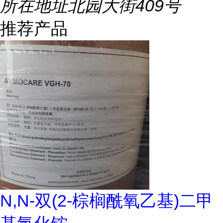
所在地址
北园大街409号
推荐产品
N,N-双(2-棕榈酰氧乙基)二甲