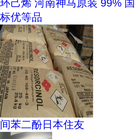
环己烯 河南神马原装 99% 国
标优等品
间苯二酚日本住友