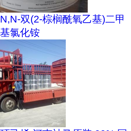
N,N-双(2-棕榈酰氧乙基)二甲
基氯化铵