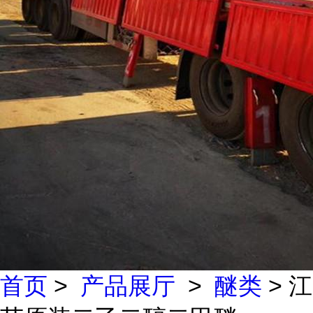
首页
>
产品展厅
>
醚类
> 江