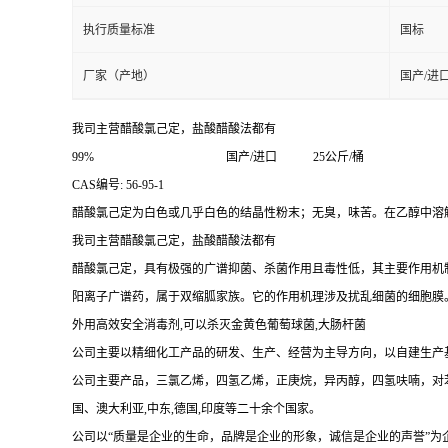
执行质量标准
国标
厂家（产地）
国产/
我司主营醋酸氯己定，盐酸醋酸法都有
99%
国产/进口 25公斤/桶
CAS
编号: 56-95-1
醋酸氯己定为白色或几乎白色的结晶性粉末；无臭，味苦。在乙醇中溶
我司主营醋酸氯己定，盐酸醋酸法都有
醋酸氯己定，具有极强的广谱抑菌、杀菌作用且毒性低，其主要作用机
阳离子广谱药，属于双缩胍家族。它的作用机理涉及扰乱细菌的细胞膜
外用高效安全消毒剂,可以杀灭金黄色葡萄球菌,大肠杆菌
公司主要以精细化工产品的研发、生产、经营为主导方向，以自建生产
公司主要产品，三氯乙烯，四氢乙烯，正庚烷，异丙醇，四氢呋喃，对苯
国、澳大利亚,中东,德国,印度等二十余个国家。
公司以“质量是企业的生命，品牌是企业的形象，诚信是企业的声誉”为企