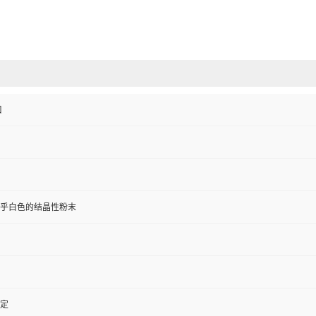
进口
乎白色的结晶性粉末
定