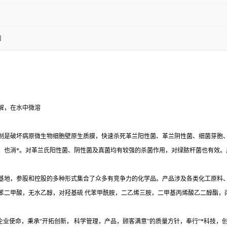
进口
解，在水中微溶
制是破坏病原微生物细胞壁原生质膜，快速杀死革兰阳性菌、革兰阴性菌、细菌芽胞
。也消*。对革兰氏阳性菌、阴性菌及真菌均有较强的杀菌作用，对绿脓杆菌也有效。
基地，参股和控股的多种形式集合了众多有竞争力的化学品。产品涉及各类化工原料、
二甲酸，无水乙醇，对羟基硫 代苯甲酰胺，二乙烯三胺，二甲基丙烯酸乙二醇酯，丙
业使命，秉承“开拓创新， 科学管理，产品，顾客满意”的质量方针，奉行“*科技，创