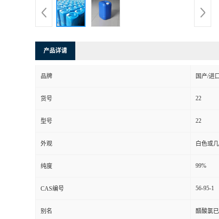
产品详请
品牌
国产/
22
货号
22
型号
外观
白色或几
99%
纯度
56-95-1
CAS编号
别名
醋酸氯已