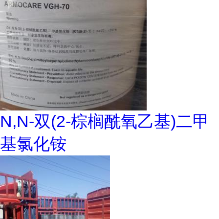
N,N-双(2-棕榈酰氧乙基)二甲
基氯化铵