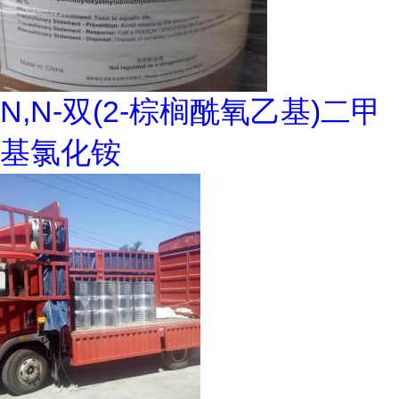
N,N-双(2-棕榈酰氧乙基)二甲
基氯化铵