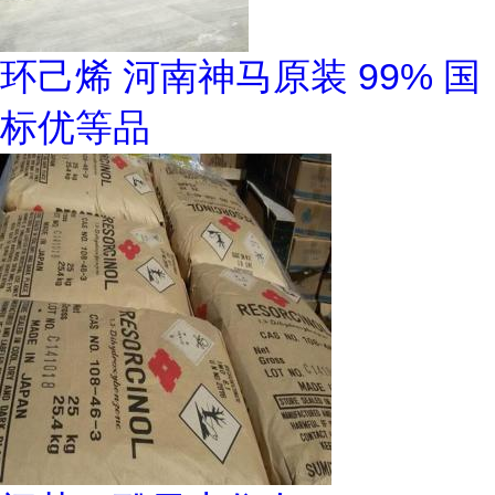
环己烯 河南神马原装 99% 国
标优等品