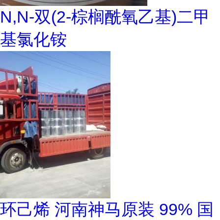
N,N-双(2-棕榈酰氧乙基)二甲
基氯化铵
环己烯 河南神马原装 99% 国