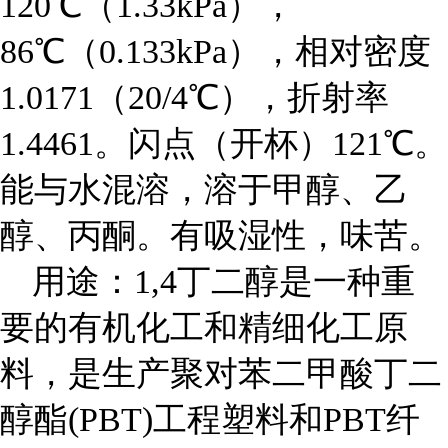
120℃（1.33kPa），
86℃（0.133kPa），相对密度
1.0171（20/4℃），折射率
1.4461。闪点（开杯）121℃。
能与水混溶，溶于甲醇、乙
醇、丙酮。有吸湿性，味苦。
用途：1,4丁二醇是一种重
要的有机化工和精细化工原
料，是生产聚对苯二甲酸丁二
醇酯(PBT)工程塑料和PBT纤