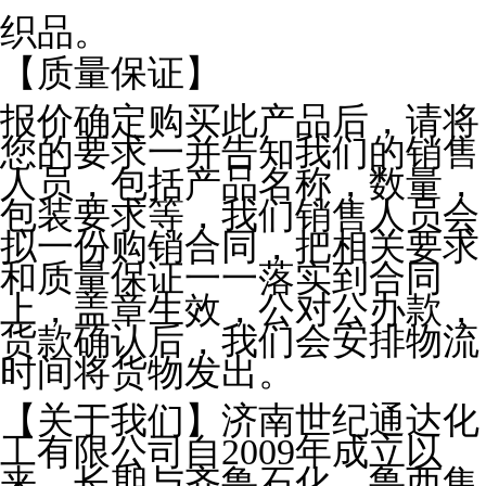
织品。
【质量保证】
报价确定购买此产品后，请将
您的要求一并告知我们的销售
人员，包括产品名称，数量，
包装要求等，我们销售人员会
拟一份购销合同，把相关要求
和质量保证一一落实到合同
上，盖章生效，公对公办款，
货款确认后，我们会安排物流
时间将货物发出。
【关于我们】济南世纪通达化
工有限公司自2009年成立以
来，长期与齐鲁石化，鲁西集