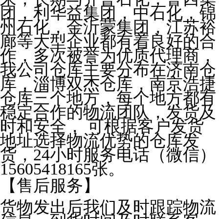
团，利华益集团，中石化，锦
州石化，金沂蒙集团，江苏裕
廊等大型企业都有着良好的合
作，多次被誉为优质代理商，
我公司仓库主要分布在济南仓
库，淄博双杰仓库，南京浩捷
仓库三个地方，每个地方都有
稳定合作的物流团队，发货及
时和安全， 可根据客户发货
地址选择物流优势的仓库发
货，24小时服务电话（微信）
15605418165张。
【售后服务】
货物发出后我们及时跟踪物流