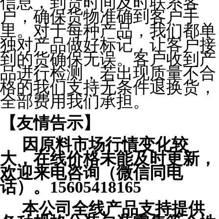
信息，到货时间及时联系客
户，确保货物准确到客户手
里。对于每种产品，我们都单
独对产品做好标记，让客户接
到的货确保无误。客户收到产
品进行检测，若出现质量不合
格的我们支持无条件退换货，
全部费用我们承担。
【友情告示】
因原料市场行情变化较
大，在线价格未能及时更新，
欢迎来电咨询（微信同电
话）。15605418165
本公司全线产品支持提供