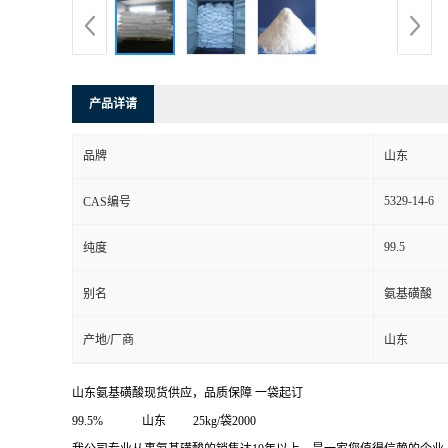
产品详请
品牌
山东
5329-14-6
CAS编号
99.5
纯度
别名
氨基磺酸
产地/厂商
山东
山东氨基磺酸现货供应，品质保障 一袋起订
99.5%
山东 25kg/袋2000