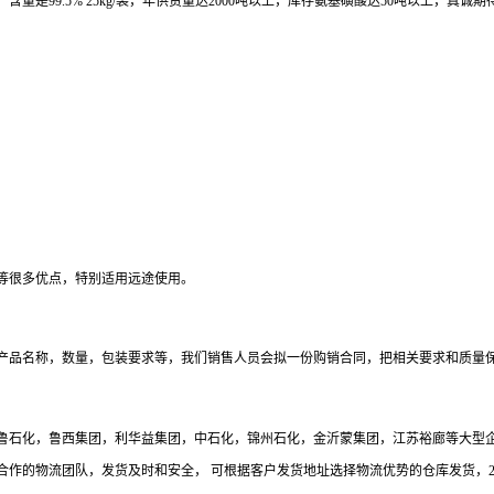
是99.5% 25kg/袋，年供货量达2000吨以上，库存氨基磺酸达50吨以上，真诚
等很多优点，特别适用远途使用。
产品名称，数量，包装要求等，我们销售人员会拟一份购销合同，把相关要求和质量
与齐鲁石化，鲁西集团，利华益集团，中石化，锦州石化，金沂蒙集团，江苏裕廊等大型
的物流团队，发货及时和安全， 可根据客户发货地址选择物流优势的仓库发货，24小时服