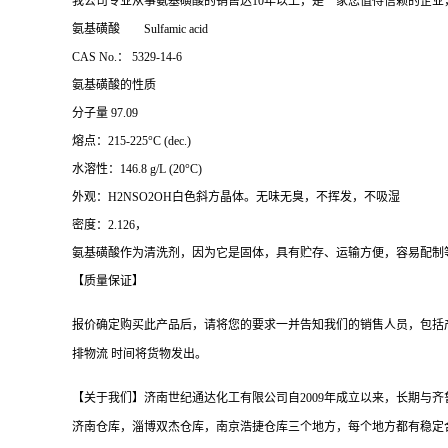
我公司专业从事氨基磺酸的销售达10年以上，是一家您值得信赖的企业，含量
氨基磺酸 Sulfamic acid
CAS No.
： 5329-14-6
氨基磺酸的性质
分子量 97.09
熔点：215-225°C (dec.)
水溶性：146.8 g/L (20°C)
外观：H2NSO2OH白色斜方晶体。无味无臭，不挥发，不吸湿
密度：2.126，
氨基磺酸作为清洗剂，因为它是固体，具有贮存、运输方便，容易配制
【质量保证】
报价确定购买此产品后，请将您的要求一并告知我们的销售人员，包括
排物流 时间将货物发出。
【关于我们】济南世纪通达化工有限公司自2009年成立以来，长期
济南仓库，淄博双杰仓库，南京浩捷仓库三个地方，每个地方都有稳定合作