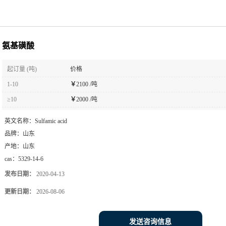
氨基磺酸
起订量 (吨)
价格
1-10
￥
2100 /吨
≥10
￥
2000 /吨
英文名称：
Sulfamic acid
品牌：
山东
产地：
山东
cas：
5329-14-6
发布日期：
2020-04-13
更新日期：
2026-08-06
发送咨询信息