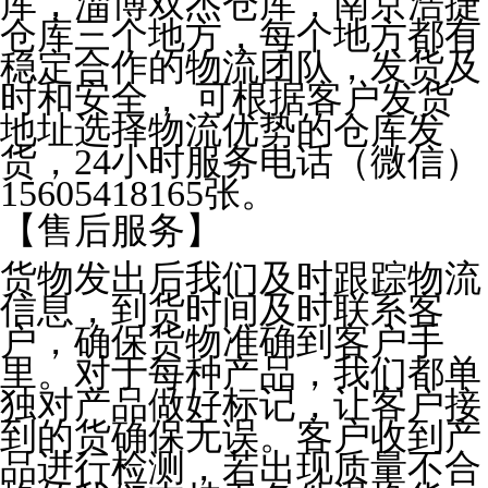
库，淄博双杰仓库，南京浩捷
仓库三个地方，每个地方都有
稳定合作的物流团队，发货及
时和安全， 可根据客户发货
地址选择物流优势的仓库发
货，24小时服务电话（微信）
15605418165张。
【售后服务】
货物发出后我们及时跟踪物流
信息，到货时间及时联系客
户，确保货物准确到客户手
里。对于每种产品，我们都单
独对产品做好标记，让客户接
到的货确保无误。客户收到产
品进行检测，若出现质量不合