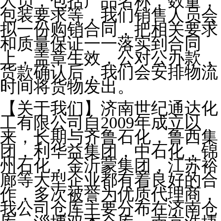
人员，包括产品名称，数量，
包装要求等，我们销售人员会
拟一份购销合同，把相关要求
和质量保证一一落实到合同
上，盖章生效，公对公办款，
货款确认后，我们会安排物流
时间将货物发出。
【关于我们】济南世纪通达化
工有限公司自2009年成立以
来，长期与齐鲁石化，鲁西集
团，利华益集团，中石化，锦
州石化，金沂蒙集团，江苏裕
廊等大型企业都有着良好的合
作，多次被誉为优质代理商，
我公司仓库主要分布在济南仓