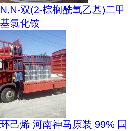
N,N-双(2-棕榈酰氧乙基)二甲
基氯化铵
环己烯 河南神马原装 99% 国