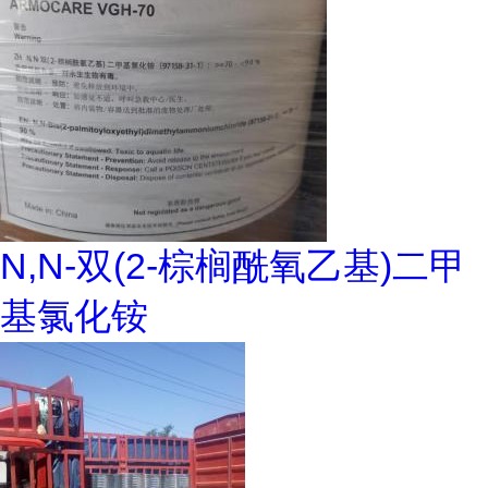
N,N-双(2-棕榈酰氧乙基)二甲
基氯化铵