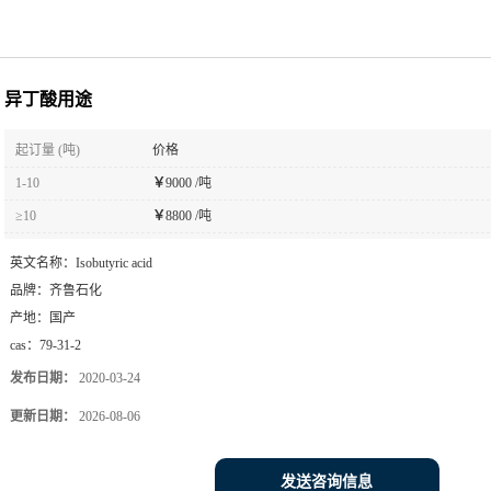
异丁酸用途
起订量 (吨)
价格
1-10
￥
9000 /吨
≥10
￥
8800 /吨
英文名称：
Isobutyric acid
品牌：
齐鲁石化
产地：
国产
cas：
79-31-2
发布日期：
2020-03-24
更新日期：
2026-08-06
发送咨询信息