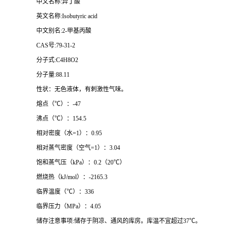
中文名称:异丁酸
英文名称:Isobutyric acid
中文别名:2-甲基丙酸
CAS
号:79-31-2
分子式:C4H8O2
分子量:88.11
性状：无色液体，有刺激性气味。
熔点（℃）：-47
沸点（℃）：154.5
相对密度（水=1）：0.95
相对蒸气密度（空气=1）：3.04
饱和蒸气压（kPa）：0.2（20℃）
燃烧热（kJ/mol）：-2165.3
临界温度（℃）：336
临界压力（MPa）：4.05
储存注意事项:储存于阴凉、通风的库房。库温不宜超过37℃。