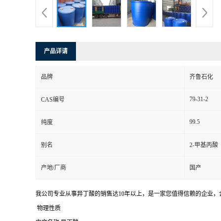
产品详请
品牌
齐鲁石化
79-31-2
CAS编号
99.5
纯度
别名
2-甲基丙酸
产地/厂商
国产
我公司专业从事异丁酸的销售达10年以上，是一家您值得信赖的企业，含量是
物理性质